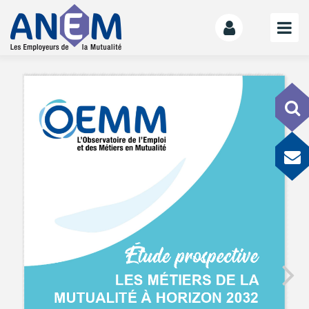
L’ANEM
Notre mission
La gouvernance
L’équipe
La Mutualité
L’ESS
LE MANIFESTE
Les mutuelles donnent des ailes
Le kit de déploiement
OFFRE DE SERVICES