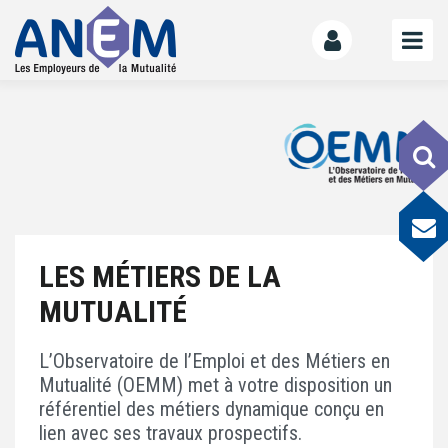
L’ANEM
Notre mission
La gouvernance
L’équipe
La Mutualité
LES MÉTIERS DE LA
L’ESS
MUTUALITÉ
LE MANIFESTE
Les mutuelles donnent des ailes
L’Observatoire de l’Emploi et des Métiers en
Le kit de déploiement
Mutualité (OEMM) met à votre disposition un
référentiel des métiers dynamique conçu en
OFFRE DE SERVICES
lien avec ses travaux prospectifs.