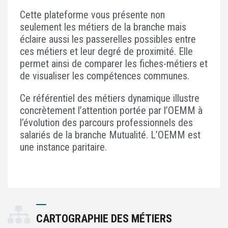
ACTIVITÉS PARITAIRES
Cette plateforme vous présente non
Les instances paritaires
seulement les métiers de la branche mais
éclaire aussi les passerelles possibles entre
La convention collective et les accords de branche
ces métiers et leur degré de proximité. Elle
Égalité professionnelle entre les femmes et les hommes
permet ainsi de comparer les fiches-métiers et
Les rapports d’activité de la branche Mutualité
de visualiser les compétences communes.
MÉTIERS
Ce référentiel des métiers dynamique illustre
concrètement l’attention portée par l’OEMM à
L’Observatoire des Métiers
l’évolution des parcours professionnels des
Référentiel des métiers
salariés de la branche Mutualité. L’OEMM est
Certifications professionnelles
une instance paritaire.
Parcours d’intégration
Politique handicap
Les études
ACTUALITÉS
CARTOGRAPHIE DES MÉTIERS