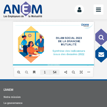
L’ANEM
Notre mission
La gouvernance
L’équipe
La Mutualité
L’ESS
LE MANIFESTE
Les mutuelles donnent des ailes
L’ANEM
Le kit de déploiement
Notre mission
OFFRE DE SERVICES
La gouvernance