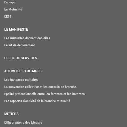
L’équipe
ACTIVITÉS PARITAIRES
La Mutualité
Les instances paritaires
L’ESS
La convention collective et les accords de branche
LE MANIFESTE
Égalité professionnelle entre les femmes et les hommes
Les mutuelles donnent des ailes
Les rapports d’activité de la branche Mutualité
Le kit de déploiement
MÉTIERS
OFFRE DE SERVICES
L’Observatoire des Métiers
Référentiel des métiers
ACTIVITÉS PARITAIRES
Certifications professionnelles
Les instances paritaires
La convention collective et les accords de branche
Parcours d’intégration
Égalité professionnelle entre les femmes et les hommes
Politique handicap
Les rapports d’activité de la branche Mutualité
Les études
MÉTIERS
ACTUALITÉS
L’Observatoire des Métiers