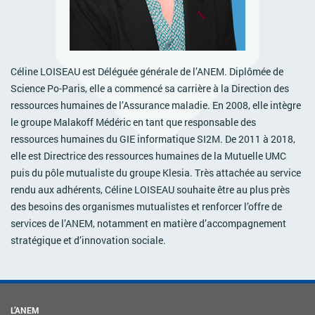
ACTIVITÉS PARITAIRES
Les instances paritaires
La convention collective et les accords de branche
Céline LOISEAU est Déléguée générale de l’ANEM. Diplômée de
Égalité professionnelle entre les femmes et les hommes
Science Po-Paris, elle a commencé sa carrière à la Direction des
Les rapports d’activité de la branche Mutualité
ressources humaines de l’Assurance maladie. En 2008, elle intègre
le groupe Malakoff Médéric en tant que responsable des
MÉTIERS
ressources humaines du GIE informatique SI2M. De 2011 à 2018,
L’Observatoire des Métiers
elle est Directrice des ressources humaines de la Mutuelle UMC
puis du pôle mutualiste du groupe Klesia. Très attachée au service
Référentiel des métiers
rendu aux adhérents, Céline LOISEAU souhaite être au plus près
Certifications professionnelles
des besoins des organismes mutualistes et renforcer l’offre de
Parcours d’intégration
services de l’ANEM, notamment en matière d’accompagnement
stratégique et d’innovation sociale.
Politique handicap
Les études
ACTUALITÉS
L’ANEM