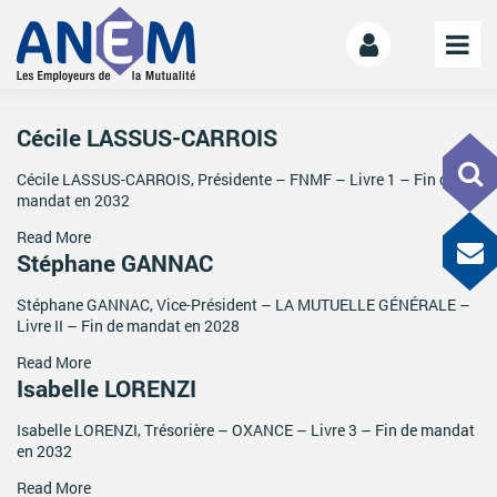
L’ANEM
Cécile LASSUS-CARROIS
Notre mission
Cécile LASSUS-CARROIS, Présidente – FNMF – Livre 1 – Fin de
mandat en 2032
La gouvernance
L’équipe
Read More
Stéphane GANNAC
La Mutualité
L’ESS
Stéphane GANNAC, Vice-Président – LA MUTUELLE GÉNÉRALE –
Livre II – Fin de mandat en 2028
LE MANIFESTE
Read More
Isabelle LORENZI
Les mutuelles donnent des ailes
Le kit de déploiement
Isabelle LORENZI, Trésorière – OXANCE – Livre 3 – Fin de mandat
en 2032
OFFRE DE SERVICES
Read More