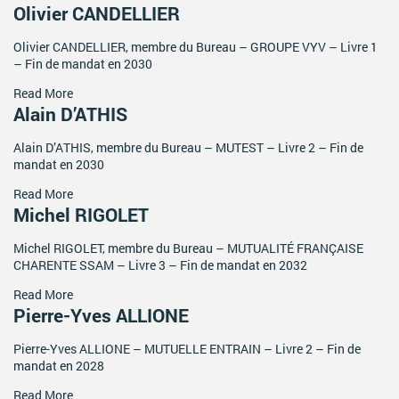
Olivier CANDELLIER
ACTIVITÉS PARITAIRES
Les instances paritaires
Olivier CANDELLIER, membre du Bureau – GROUPE VYV – Livre 1
– Fin de mandat en 2030
La convention collective et les accords de branche
Read More
Égalité professionnelle entre les femmes et les hommes
Alain D’ATHIS
Les rapports d’activité de la branche Mutualité
Alain D’ATHIS, membre du Bureau – MUTEST – Livre 2 – Fin de
MÉTIERS
mandat en 2030
Read More
L’Observatoire des Métiers
Michel RIGOLET
Référentiel des métiers
Michel RIGOLET, membre du Bureau – MUTUALITÉ FRANÇAISE
Certifications professionnelles
CHARENTE SSAM – Livre 3 – Fin de mandat en 2032
Parcours d’intégration
Read More
Politique handicap
Pierre-Yves ALLIONE
Les études
Pierre-Yves ALLIONE – MUTUELLE ENTRAIN – Livre 2 – Fin de
ACTUALITÉS
mandat en 2028
Read More