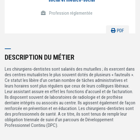
social et médico-social
ACTIVITÉS PARITAIRES
Profession réglementée
Les instances paritaires
La convention collective et les accords de branche
PDF
Égalité professionnelle entre les femmes et les hommes
Les rapports d’activité de la branche Mutualité
MÉTIERS
DESCRIPTION DU MÉTIER
L’Observatoire des Métiers
Les chirurgiens-dentistes sont salariés des mutuelles ; ils exercent dans
des centres mutualistes le plus souvent dotés de plusieurs « fauteuils ».
Référentiel des métiers
Ce statut les libère d’un certain nombre de tâches administratives et
leurs horaires sont plus réguliers que ceux de leurs collègues libéraux.
Certifications professionnelles
Leur assistant assure en effet les fonctions d’accueil et de facturation.
Ils disposent souvent de laboratoires de radiologie et de prothèse
Parcours d’intégration
dentaire intégrés ou associés au centre. Ils agissent également de façon
Politique handicap
renforcée en prévention et en éducation. Les chirurgiens-dentistes sont
des professionnels de santé. A ce titre, ils sont tenus de remplir leur
Les études
obligation triennale de suivi d'un parcours de Développement
Professionnel Continu (DPC).
ACTUALITÉS