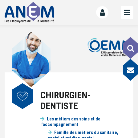
L’ANEM
Notre mission
La gouvernance
L’équipe
La Mutualité
L’ESS
CHIRURGIEN-
LE MANIFESTE
DENTISTE
Les mutuelles donnent des ailes
Le kit de déploiement
Les métiers des soins et de
l’accompagnement
OFFRE DE SERVICES
Famille des métiers du sanitaire,