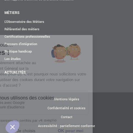
MÉTIERS
L’Observatoire des Métiers
Référentiel des métiers
Certifications professionnelles
Parcours d’intégration
Politique handicap
Les études
ACTUALITÉS
Mentions légales
Confidentialité et cookies
Contact
Accessibilité : partiellement conforme