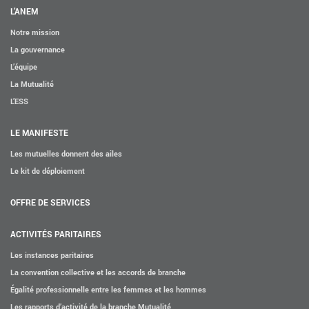
ACTIVITÉS PARITAIRES
L’ANEM
Notre mission
Les instances paritaires
La gouvernance
La convention collective et les accords de branche
L’équipe
Égalité professionnelle entre les femmes et les hommes
La Mutualité
Les rapports d’activité de la branche Mutualité
L’ESS
MÉTIERS
LE MANIFESTE
L’Observatoire des Métiers
Les mutuelles donnent des ailes
Le kit de déploiement
Référentiel des métiers
Certifications professionnelles
OFFRE DE SERVICES
Parcours d’intégration
ACTIVITÉS PARITAIRES
Politique handicap
Les instances paritaires
Les études
La convention collective et les accords de branche
ACTUALITÉS
Égalité professionnelle entre les femmes et les hommes
Les rapports d’activité de la branche Mutualité