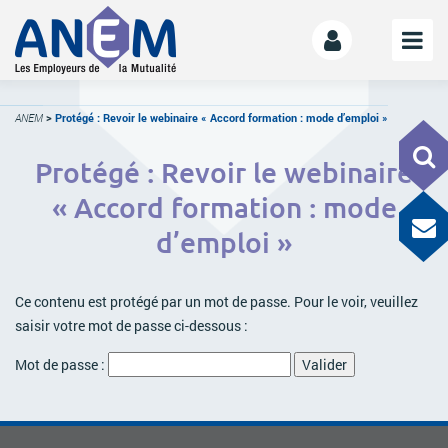
L’ANEM
ANEM
>
Protégé : Revoir le webinaire « Accord formation : mode d’emploi »
Notre mission
Protégé : Revoir le webinaire
La gouvernance
« Accord formation : mode
L’équipe
d’emploi »
La Mutualité
L’ESS
Ce contenu est protégé par un mot de passe. Pour le voir, veuillez
LE MANIFESTE
saisir votre mot de passe ci-dessous :
Les mutuelles donnent des ailes
Mot de passe :
Le kit de déploiement
OFFRE DE SERVICES