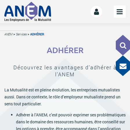
L’ANEM
ANEM
>
Services
>
ADHÉRER
Notre mission
ADHÉRER
La gouvernance
L’équipe
Découvrez les avantages d’adhérer à
La Mutualité
l’ANEM
L’ESS
LE MANIFESTE
La Mutualité est en pleine évolution, les entreprises mutualistes
aussi. Dans ce contexte, le rôle d’employeur mutualiste prend un
Les mutuelles donnent des ailes
sens tout particulier.
Le kit de déploiement
Adhérer à l’ANEM, c’est pouvoir exprimer ses problématiques
OFFRE DE SERVICES
dans le domaine des ressources humaines, être conseillé sur
les options à prendre, être accompagné dans l’application