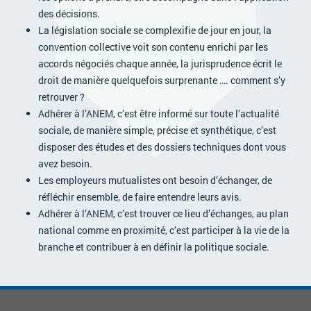
ACTIVITÉS PARITAIRES
des décisions.
La législation sociale se complexifie de jour en jour, la
Les instances paritaires
convention collective voit son contenu enrichi par les
La convention collective et les accords de branche
accords négociés chaque année, la jurisprudence écrit le
Égalité professionnelle entre les femmes et les hommes
droit de manière quelquefois surprenante …. comment s’y
retrouver ?
Les rapports d’activité de la branche Mutualité
Adhérer à l’ANEM, c’est être informé sur toute l’actualité
MÉTIERS
sociale, de manière simple, précise et synthétique, c’est
disposer des études et des dossiers techniques dont vous
L’Observatoire des Métiers
avez besoin.
Référentiel des métiers
Les employeurs mutualistes ont besoin d’échanger, de
Certifications professionnelles
réfléchir ensemble, de faire entendre leurs avis.
Adhérer à l’ANEM, c’est trouver ce lieu d’échanges, au plan
Parcours d’intégration
national comme en proximité, c’est participer à la vie de la
Politique handicap
branche et contribuer à en définir la politique sociale.
Les études
ACTUALITÉS