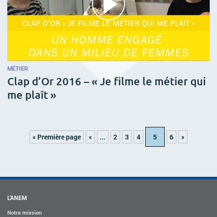
MÉTIER
Clap d’Or 2016 – « Je filme le métier qui
me plaît »
« Première page
«
...
2
3
4
5
6
»
L’ANEM
Notre mission