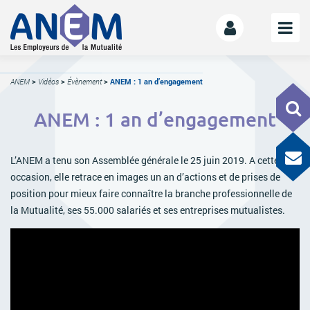
L’ANEM
ANEM
>
Vidéos
>
Évènement
>
ANEM : 1 an d’engagement
Notre mission
ANEM : 1 an d’engagement
La gouvernance
L’équipe
L’ANEM a tenu son Assemblée générale le 25 juin 2019. A cette
La Mutualité
occasion, elle retrace en images un an d’actions et de prises de
L’ESS
position pour mieux faire connaître la branche professionnelle de
la Mutualité, ses 55.000 salariés et ses entreprises mutualistes.
LE MANIFESTE
Les mutuelles donnent des ailes
Le kit de déploiement
OFFRE DE SERVICES