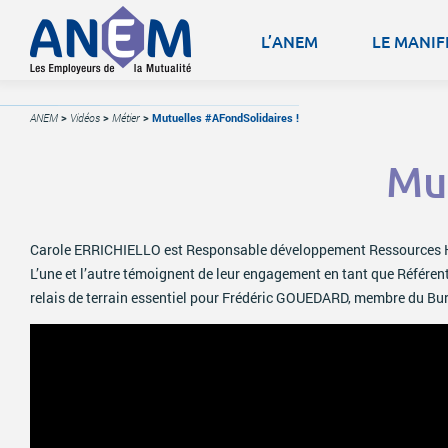
L’ANEM
LE MANIF
ANEM
>
Vidéos
>
Métier
>
Mutuelles #AFondSolidaires !
Mut
Carole ERRICHIELLO est Responsable développement Ressources Hu
L’une et l’autre témoignent de leur engagement en tant que Référente
relais de terrain essentiel pour Frédéric GOUEDARD, membre du Bure