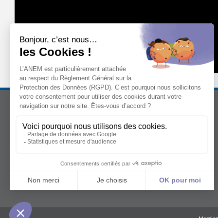
L’ANEM
LE MANIFESTE
Notre mission
Les mutuelles donnent des ailes
La gouvernance
Le kit de déploiement
L’équipe
La Mutualité
L’ESS