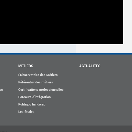
MÉTIERS
ACTUALITÉS
L’Observatoire des Métiers
Référentiel des métiers
es
Certifications professionnelles
Parcours d’intégration
Politique handicap
Les études