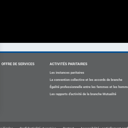
OFFRE DE SERVICES
ACTIVITÉS PARITAIRES
Les instances paritaires
La convention collective et les accords de branche
Égalité professionnelle entre les femmes et les homm
Les rapports d’activité de la branche Mutualité