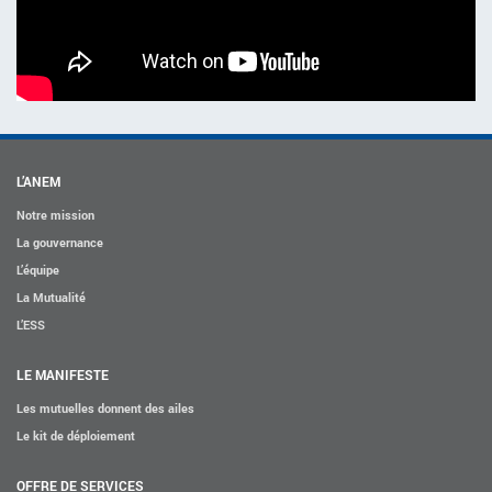
ACTIVITÉS PARITAIRES
Les instances paritaires
La convention collective et les accords de branche
Égalité professionnelle entre les femmes et les hommes
Les rapports d’activité de la branche Mutualité
L’ANEM
MÉTIERS
Notre mission
L’Observatoire des Métiers
La gouvernance
L’équipe
Référentiel des métiers
La Mutualité
Certifications professionnelles
L’ESS
Parcours d’intégration
Politique handicap
LE MANIFESTE
Les études
Les mutuelles donnent des ailes
Le kit de déploiement
ACTUALITÉS
OFFRE DE SERVICES