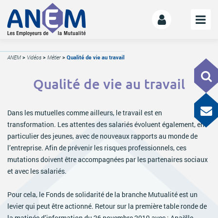
L’ANEM
ANEM
>
Vidéos
>
Métier
>
Qualité de vie au travail
Notre mission
Qualité de vie au travail
La gouvernance
L’équipe
Dans les mutuelles comme ailleurs, le travail est en
La Mutualité
transformation. Les attentes des salariés évoluent également, en
L’ESS
particulier des jeunes, avec de nouveaux rapports au monde de
l’entreprise. Afin de prévenir les risques professionnels, ces
LE MANIFESTE
mutations doivent être accompagnées par les partenaires sociaux
Les mutuelles donnent des ailes
et avec les salariés.
Le kit de déploiement
Pour cela, le Fonds de solidarité de la branche Mutualité est un
OFFRE DE SERVICES
levier qui peut être actionné. Retour sur la première table ronde de
la matinée d’information du 26 novembre 2019 avec : Anaëlle