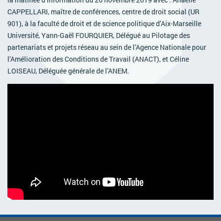
ACTIVITÉS PARITAIRES
CAPPELLARI, maître de conférences, centre de droit social (UR
901), à la faculté de droit et de science politique d’Aix-Marseille
Les instances paritaires
Université, Yann-Gaël FOURQUIER, Délégué au Pilotage des
La convention collective et les accords de branche
partenariats et projets réseau au sein de l’Agence Nationale pour
Égalité professionnelle entre les femmes et les hommes
l’Amélioration des Conditions de Travail (ANACT), et Céline
LOISEAU, Déléguée générale de l’ANEM.
Les rapports d’activité de la branche Mutualité
MÉTIERS
L’Observatoire des Métiers
Référentiel des métiers
Certifications professionnelles
Parcours d’intégration
Politique handicap
Les études
ACTUALITÉS