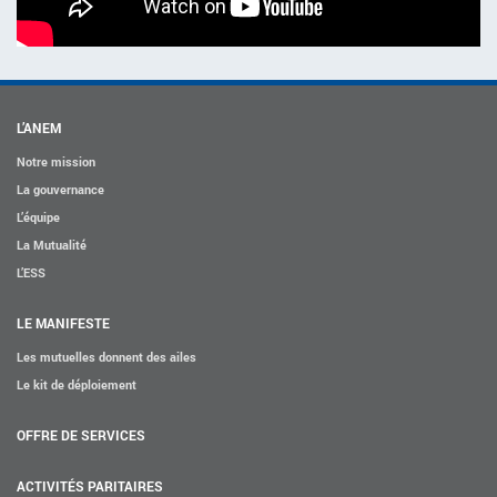
ACTIVITÉS PARITAIRES
Les instances paritaires
La convention collective et les accords de branche
Égalité professionnelle entre les femmes et les hommes
L’ANEM
Les rapports d’activité de la branche Mutualité
Notre mission
La gouvernance
MÉTIERS
L’équipe
L’Observatoire des Métiers
La Mutualité
L’ESS
Référentiel des métiers
Certifications professionnelles
LE MANIFESTE
Parcours d’intégration
Les mutuelles donnent des ailes
Politique handicap
Le kit de déploiement
Les études
OFFRE DE SERVICES
ACTUALITÉS
ACTIVITÉS PARITAIRES