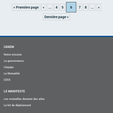
« Première page
«
...
4
5
6
7
8
...
»
Dernière page »
L’ANEM
Notre mission
La gouvernance
L’équipe
La Mutualité
L’ESS
LE MANIFESTE
Les mutuelles donnent des ailes
Le kit de déploiement