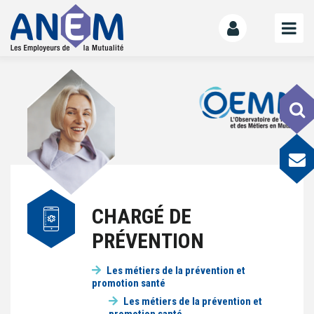
L’ANEM
Notre mission
La gouvernance
L’équipe
La Mutualité
L’ESS
CHARGÉ DE
LE MANIFESTE
PRÉVENTION
Les mutuelles donnent des ailes
Le kit de déploiement
Les métiers de la prévention et
promotion santé
OFFRE DE SERVICES
Les métiers de la prévention et