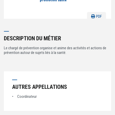
promotion santé
ACTIVITÉS PARITAIRES
Les instances paritaires
PDF
La convention collective et les accords de branche
Égalité professionnelle entre les femmes et les hommes
Les rapports d’activité de la branche Mutualité
DESCRIPTION DU MÉTIER
MÉTIERS
Le chargé de prévention organise et anime des activités et actions de
prévention autour de sujets liés à la santé.
L’Observatoire des Métiers
Référentiel des métiers
Certifications professionnelles
Parcours d’intégration
AUTRES APPELLATIONS
Politique handicap
Les études
Coordinateur
ACTUALITÉS