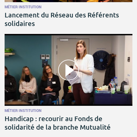
ACTIVITÉS PARITAIRES
MÉTIER
INSTITUTION
Lancement du Réseau des Référents
Les instances paritaires
solidaires
La convention collective et les accords de branche
Égalité professionnelle entre les femmes et les hommes
Les rapports d’activité de la branche Mutualité
MÉTIERS
L’Observatoire des Métiers
Référentiel des métiers
Certifications professionnelles
Parcours d’intégration
Politique handicap
MÉTIER
INSTITUTION
Les études
Handicap : recourir au Fonds de
ACTUALITÉS
solidarité de la branche Mutualité