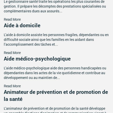
Le gestionnaire santé traite les opérations les plus courantes de
ACTIVITÉS PARITAIRES
gestion. Il prépare les décomptes des prestations spécialisées ou
complémentaires dues aux assurés...
Les instances paritaires
Read More
La convention collective et les accords de branche
Aide à domicile
Égalité professionnelle entre les femmes et les hommes
L’aide à domicile assiste les personnes fragiles, dépendantes ou en
Les rapports d’activité de la branche Mutualité
difficulté sociale ainsi que les familles en les aidant dans
l’accomplissement des tâches et...
MÉTIERS
Read More
L’Observatoire des Métiers
Aide médico-psychologique
Référentiel des métiers
L’aide médico-psychologique aide des personnes handicapées ou
Certifications professionnelles
dépendantes dans les actes de la vie quotidienne et contribue au
développement ou au maintien de...
Parcours d’intégration
Read More
Politique handicap
Animateur de prévention et de promotion de
Les études
la santé
ACTUALITÉS
L’animateur de prévention et de promotion de la santé développe