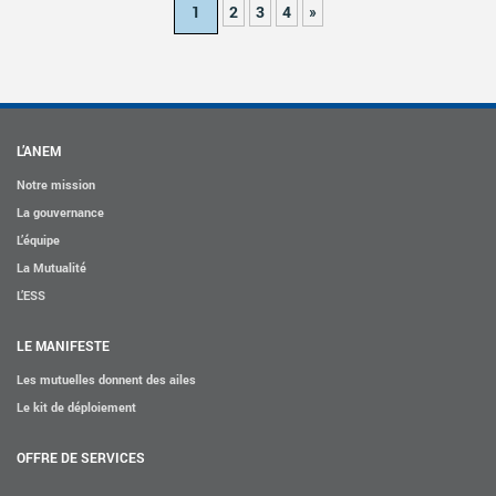
1
2
3
4
»
L’ANEM
Notre mission
La gouvernance
L’équipe
La Mutualité
L’ESS
LE MANIFESTE
Les mutuelles donnent des ailes
Le kit de déploiement
OFFRE DE SERVICES