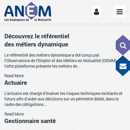
L’ANEM
Découvrez le référentiel
des métiers dynamique
Notre mission
La gouvernance
Le référentiel des métiers dynamique a été conçu par
l’Observatoire de l’Emploi et des Métiers en Mutualité (OEMM).
L’équipe
Cette plateforme présente les métiers de...
La Mutualité
Read More
L’ESS
Actuaire
LE MANIFESTE
L’actuaire est chargé d’évaluer les risques techniques existants et
futurs afin d’aider aux décisions sur un périmètre dédié, dans le
Les mutuelles donnent des ailes
cadre des obligations...
Le kit de déploiement
Read More
Gestionnaire santé
OFFRE DE SERVICES