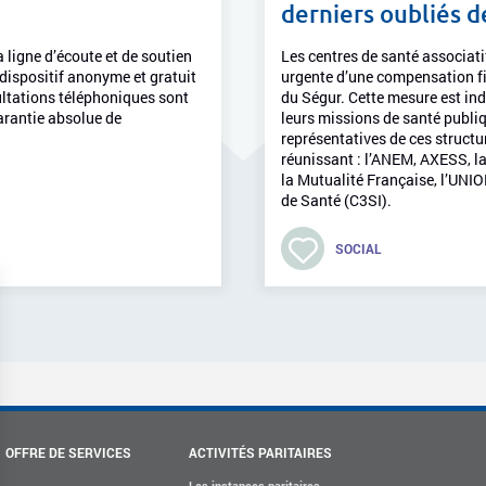
derniers oubliés 
 ligne d’écoute et de soutien
Les centres de santé associat
dispositif anonyme et gratuit
urgente d’une compensation fin
sultations téléphoniques sont
du Ségur. Cette mesure est ind
arantie absolue de
leurs missions de santé publiq
représentatives de ces struct
réunissant : l’ANEM, AXESS, l
la Mutualité Française, l’UNI
de Santé (C3SI).
SOCIAL
OFFRE DE SERVICES
ACTIVITÉS PARITAIRES
Les instances paritaires