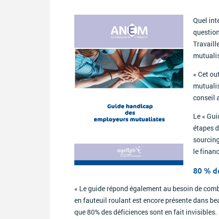
Quel int
question
Travaill
mutualis
« Cet ou
mutualis
conseil 
Le « Gui
étapes d
sourcing
le fina
80 % de
« Le guide répond également au besoin de comb
en fauteuil roulant est encore présente dans be
que 80% des déficiences sont en fait invisibles. 