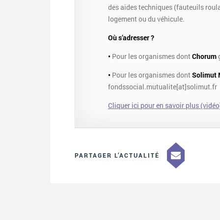
des aides techniques (fauteuils roul
logement ou du véhicule.
Où s’adresser ?
•
Pour les organismes dont
Chorum
g
•
Pour les organismes dont
Solimut 
fondssocial.mutualite[at]solimut.fr
Cliquer ici pour en savoir plus (vidéo
PARTAGER L’ACTUALITÉ