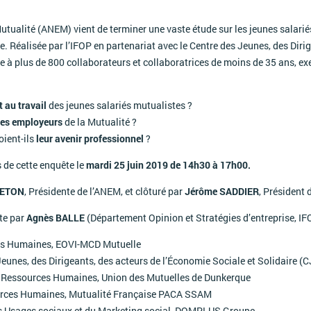
tualité (ANEM) vient de terminer une vaste étude sur les jeunes salarié
e. Réalisée par l’IFOP en partenariat avec le Centre des Jeunes, des Diri
e à plus de 800 collaborateurs et collaboratrices de moins de 35 ans, ex
 au travail
des jeunes salariés mutualistes ?
 des employeurs
de la Mutualité ?
oient-ils
leur avenir professionnel
?
 de cette enquête le
mardi 25 juin 2019 de 14h30 à 17h00.
RETON
, Présidente de l’ANEM, et clôturé par
Jérôme SADDIER
, Président 
ête par
Agnès BALLE
(Département Opinion et Stratégies d’entreprise, IFO
ces Humaines, EOVI-MCD Mutuelle
Jeunes, des Dirigeants, des acteurs de l’Économie Sociale et Solidaire (
n Ressources Humaines, Union des Mutuelles de Dunkerque
ources Humaines, Mutualité Française PACA SSAM
des Usages sociaux et du Marketing social, DOMPLUS Groupe