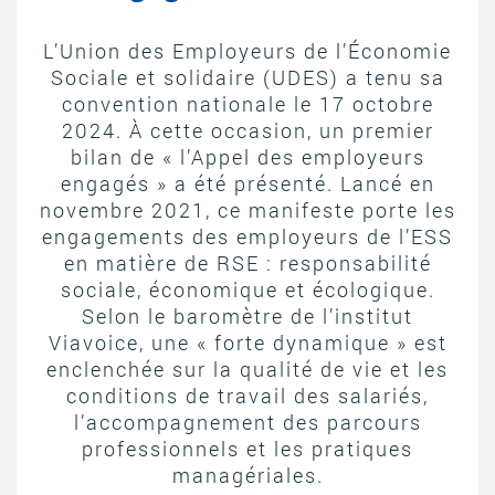
ACTIVITÉS PARITAIRES
L’Union des Employeurs de l’Économie
Les instances paritaires
Sociale et solidaire (UDES) a tenu sa
La convention collective et les accords de branche
convention nationale le 17 octobre
Égalité professionnelle entre les femmes et les hommes
2024. À cette occasion, un premier
bilan de « l’Appel des employeurs
Les rapports d’activité de la branche Mutualité
engagés » a été présenté. Lancé en
MÉTIERS
novembre 2021, ce manifeste porte les
engagements des employeurs de l’ESS
L’Observatoire des Métiers
en matière de RSE : responsabilité
Référentiel des métiers
sociale, économique et écologique.
Certifications professionnelles
Selon le baromètre de l’institut
Viavoice, une « forte dynamique » est
Parcours d’intégration
enclenchée sur la qualité de vie et les
Politique handicap
conditions de travail des salariés,
Les études
l’accompagnement des parcours
professionnels et les pratiques
ACTUALITÉS
managériales.