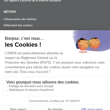
Les rapports d’activité de la branche Mutualité
MÉTIERS
L’Observatoire des Métiers
Référentiel des métiers
Certifications professionnelles
Parcours d’intégration
Politique handicap
Les études
ACTUALITÉS
Mentions légales
Confidentialité et cookies
Contact
Accessibilité : partiellement conforme