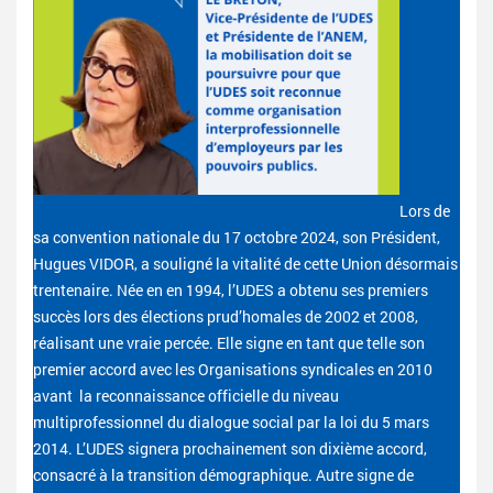
Lors de
sa convention nationale du 17 octobre 2024, son Président,
Hugues VIDOR, a souligné la vitalité de cette Union désormais
trentenaire. Née en en 1994, l’UDES a obtenu ses premiers
succès lors des élections prud’homales de 2002 et 2008,
réalisant une vraie percée. Elle signe en tant que telle son
premier accord avec les Organisations syndicales en 2010
avant la reconnaissance officielle du niveau
multiprofessionnel du dialogue social par la loi du 5 mars
2014. L’UDES signera prochainement son dixième accord,
consacré à la transition démographique. Autre signe de