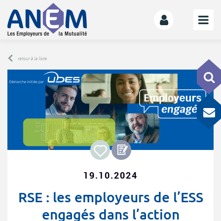
L’ANEM
retour à la liste
Notre mission
La gouvernance
L’équipe
La Mutualité
L’ESS
LE MANIFESTE
Les mutuelles donnent des ailes
19.10.2024
Le kit de déploiement
RSE : les employeurs de l’ESS
OFFRE DE SERVICES
engagés dans l’action