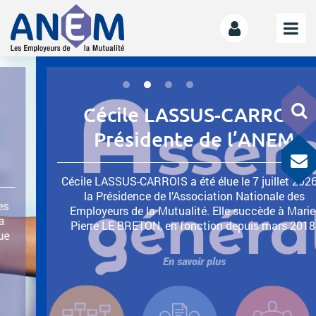
L’ANEM
Notre mission
Cécile LASSUS-CARROIS
La gouvernance
Présidente de l’ANEM
L’équipe
La Mutualité
Cécile LASSUS-CARROIS a été élue le 7 juillet 2026 à
L’ESS
la Présidence de l’Association Nationale des
Employeurs de la Mutualité. Elle succède à Marie-
LE MANIFESTE
Pierre LE BRETON, en fonction depuis mars 2018.
Les mutuelles donnent des ailes
En savoir plus
Le kit de déploiement
OFFRE DE SERVICES