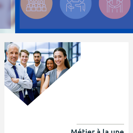
ACTIVITÉS PARITAIRES
Les instances paritaires
La convention collective et les accords de branche
Égalité professionnelle entre les femmes et les hommes
Les rapports d’activité de la branche Mutualité
MÉTIERS
L’Observatoire des Métiers
Référentiel des métiers
Certifications professionnelles
Parcours d’intégration
Politique handicap
Les études
ACTUALITÉS
Métier à la une