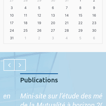
27
28
29
30
31
1
2
3
4
5
6
7
8
9
10
11
12
13
14
15
16
17
18
19
20
21
22
23
24
25
26
27
28
29
30
31
1
2
3
4
5
6
Publications
P
Mini-site sur l’étude des métiers
B
de la Mutualité à horizon 2032
M