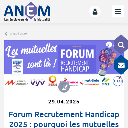
L’ANEM
retour à la liste
Notre mission
La gouvernance
L’équipe
La Mutualité
L’ESS
LE MANIFESTE
Les mutuelles donnent des ailes
29.04.2025
Le kit de déploiement
Forum Recrutement Handicap
OFFRE DE SERVICES
2025 : pourquoi les mutuelles