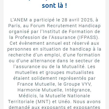
ACTIVITÉS PARITAIRES
sont là !
Les instances paritaires
L’ANEM a participé le 28 avril 2025, à
La convention collective et les accords de branche
Paris, au Forum Recrutement Handicap
Égalité professionnelle entre les femmes et les hommes
organisé par l’Institut de Formation de
Les rapports d’activité de la branche Mutualité
la Profession de l’Assurance (IFPASS).
Cet évènement annuel est réservé aux
MÉTIERS
personnes en situation de handicap à la
L’Observatoire des Métiers
recherche d’un emploi, d’une formation
ou d’une alternance dans le secteur de
Référentiel des métiers
l’assurance ou de la Mutualité. Les
Certifications professionnelles
mutuelles et groupes mutualistes
Parcours d’intégration
étaient solidement représentés par
Politique handicap
France Mutuelle, le Groupe VYV,
Harmonie Mutuelle, Intégrance,
Les études
Médicis, la Mutuelle Nationale
ACTUALITÉS
Territoriale (MNT) et Unéo. Nous avons
demandé aux exposants et exposantes