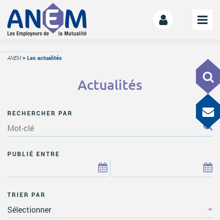
L’ANEM
ANEM
>
Les actualités
Notre mission
Actualités
La gouvernance
L’équipe
RECHERCHER PAR
La Mutualité
L’ESS
LE MANIFESTE
PUBLIÉ ENTRE
Les mutuelles donnent des ailes
Le kit de déploiement
TRIER PAR
OFFRE DE SERVICES