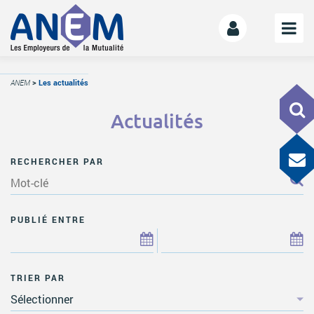
L’ANEM
ANEM
>
Les actualités
Notre mission
Actualités
La gouvernance
L’équipe
RECHERCHER PAR
La Mutualité
L’ESS
LE MANIFESTE
PUBLIÉ ENTRE
Les mutuelles donnent des ailes
Le kit de déploiement
TRIER PAR
OFFRE DE SERVICES