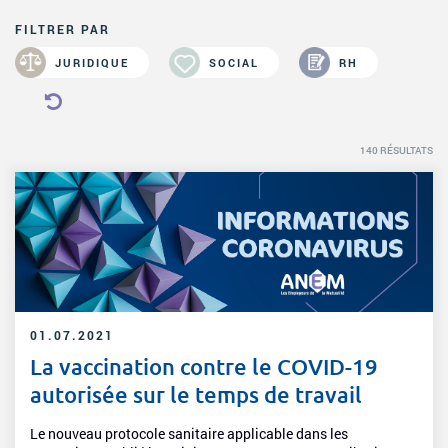
ACTIVITÉS PARITAIRES
FILTRER PAR
Les instances paritaires
JURIDIQUE
SOCIAL
RH
La convention collective et les accords de branche
Égalité professionnelle entre les femmes et les hommes
Les rapports d’activité de la branche Mutualité
140 RÉSULTATS
MÉTIERS
L’Observatoire des Métiers
Référentiel des métiers
Certifications professionnelles
Parcours d’intégration
01.07.2021
Politique handicap
La vaccination contre le COVID-19
Les études
autorisée sur le temps de travail
ACTUALITÉS
Le nouveau protocole sanitaire applicable dans les